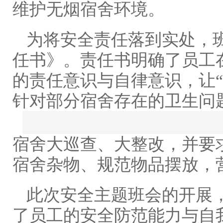
维护无烟宿舍环境。
为将安全责任落到实处，
任书》。责任书明确了员工
的责任意识与自律意识，让
针对部分宿舍存在的卫生问
宿舍大巡查、大整改，并要
宿舍杂物、规范物品摆放，
此次安全主题班会的开展
了员工的安全防范能力与自