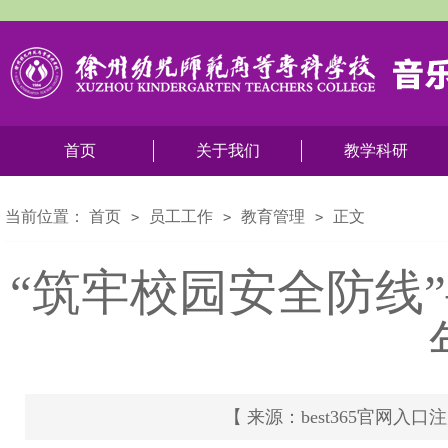
首页
关于我们
教学科研
当前位置：
首页
员工工作
教育管理
正文
>
>
>
“筑牢校园安全防线”—
【 来源：best365官网入口注册