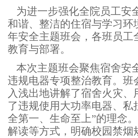
为进一步强化全院员工安
和谐、整洁的住宿与学习环境。近
年安全主题班会，各班员工
教育与部署。
本次主题班会聚焦宿舍安
违规电器专项整治教育。班
入浅出地讲解了宿舍火灾、
了违规使用大功率电器、私
全第一、生命至上”的理念
解读等方式，明确校园禁烟