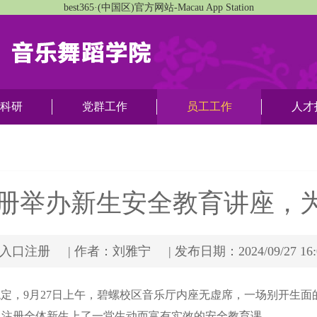
best365·(中国区)官方网站-Macau App Station
科研
党群工作
员工工作
人才
入口注册举办新生安全教育讲座
入口注册 | 作者：刘雅宁 | 发布日期：2024/09/27 16:0
定，9月27日上午，碧螺校区音乐厅内座无虚席，一场别开生
网入口注册全体新生上了一堂生动而富有实效的安全教育课。