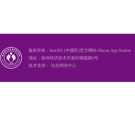
版权所有：best365·(中国区)官方网站-Macau App Station
地址：徐州经济技术开发区桃园路6号
技术支持：
信息网络中心