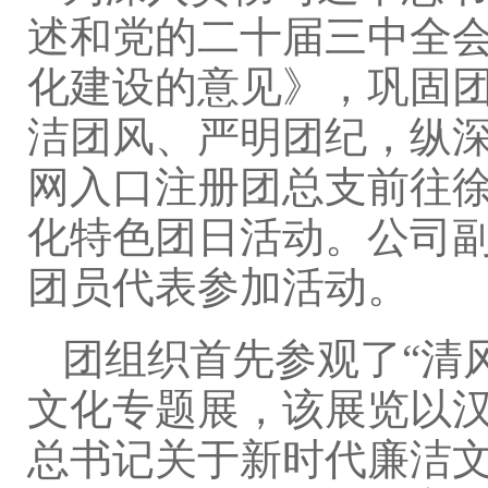
述和党的二十届三中全
化建设的意见》，巩固
洁团风、严明团纪，纵深推进
网入口注册团总支前往徐
化特色团日活动。公司
团员代表参加活动。
团组织首先参观了“清
文化专题展，该展览以
总书记关于新时代廉洁