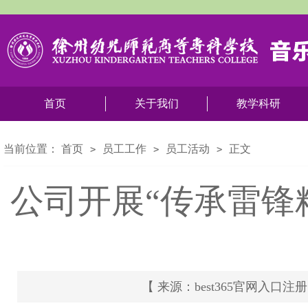
首页
关于我们
教学科研
当前位置：
首页
员工工作
员工活动
正文
>
>
>
公司开展“传承雷锋
【 来源：best365官网入口注册 