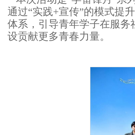
通过“实践+宣传”的模式提
体系，引导青年学子在服务
设贡献更多青春力量。