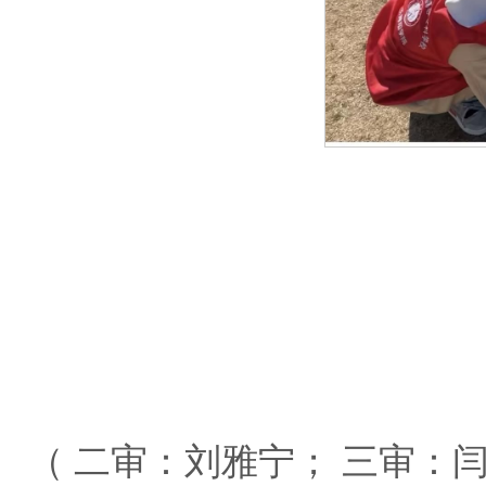
（ 二审：刘雅宁； 三审：闫