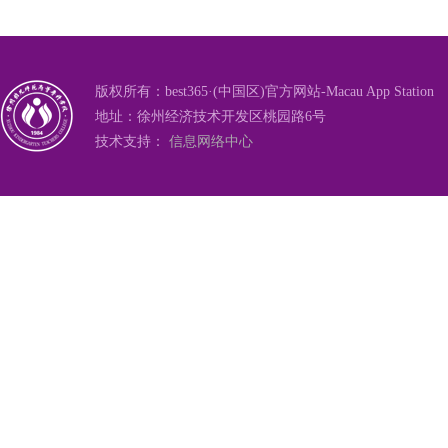
版权所有：best365·(中国区)官方网站-Macau App Station
地址：徐州经济技术开发区桃园路6号
技术支持：
信息网络中心