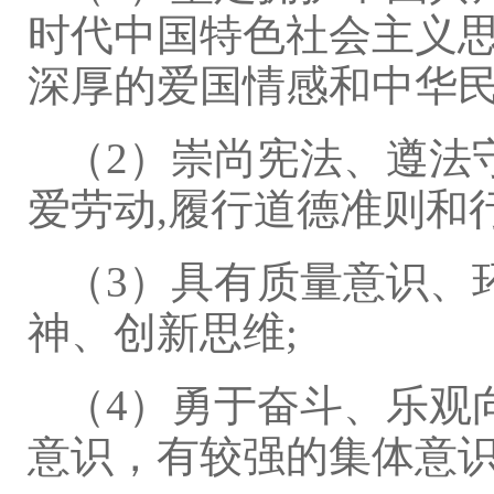
时代中国特色社会主义思
深厚的爱国情感和中华民
（2）崇尚宪法、遵法
爱劳动,履行道德准则和
（3）具有质量意识、
神、创新思维;
（4）勇于奋斗、乐观
意识，有较强的集体意识