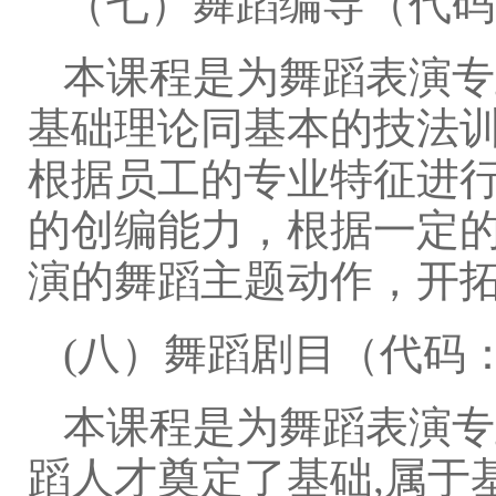
（七）舞蹈编导（代码：W
本课程是为舞蹈表演专
基础理论同基本的技法
根据员工的专业特征进
的创编能力，根据一定
演的舞蹈主题动作，开
(八）舞蹈剧目（代码：W
本课程是为舞蹈表演专
蹈人才奠定了基础,属于