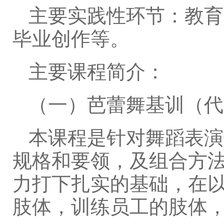
主要实践性环节：教育
毕业创作等。
主要课程简介：
（一）芭蕾舞基训（代码：
本课程是针对舞蹈表演
规格和要领，及组合方
力打下扎实的基础，在
肢体，训练员工的肢体