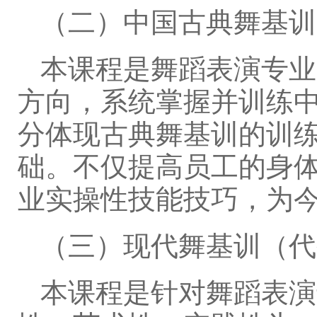
（二）中国古典舞基训（代
本课程是舞蹈表演专业
方向，系统掌握并训练
分体现古典舞基训的训
础。不仅提高员工的身
业实操性技能技巧，为
（三）现代舞基训（代码：
本课程是针对舞蹈表演