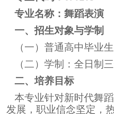
专业名称：舞蹈表演
一、招生对象与学制
（一）普通高中毕业生
（二）学制：全日制三
二、培养目标
本专业针对新时代舞蹈
发展，职业信念坚定，