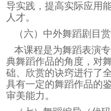
导实践，提高实际应用
人才。
（六）中外舞蹈剧目赏析
本课程是为舞蹈表演专
典舞蹈作品的角度，对
础、欣赏的诀窍进行了
具有一定的舞蹈作品的
审美能力。