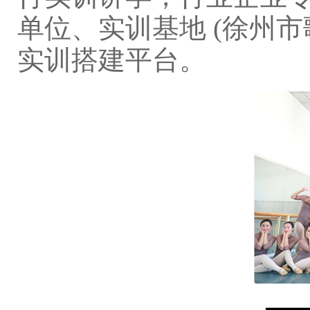
单位、实训基地 (徐州
实训搭建平台。