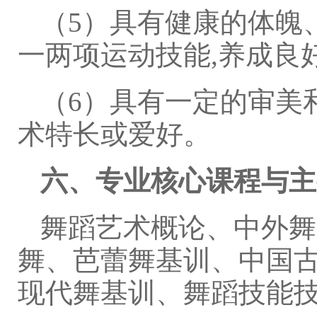
（5）具有健康的体魄
一两项运动技能,养成良
（6）具有一定的审美
术特长或爱好。
六、专业核心课程与主
舞蹈艺术概论、中外舞
舞、芭蕾舞基训、中国
现代舞基训、舞蹈技能